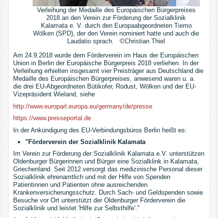
Verleihung der Medaille des Europäischen Bürgerpreises
2018 an den Verein zur Förderung der Sozialklinik
Kalamata e. V. durch den Europaabgeordneten Tiemo
Wölken (SPD), der den Verein nominiert hatte und auch die
Laudatio sprach. ©Christian Thiel
Am 24.9.2018 wurde dem Förderverein im Haus der Europäischen
Union in Berlin der Europäische Bürgerpreis 2018 verliehen. In der
Verleihung erhielten insgesamt vier Preisträger aus Deutschland die
Medaille des Europäischen Bürgerpreises, anwesend waren u. a.
die drei EU-Abgeordneten Bütikofer, Rodust, Wölken und der EU-
Vizepräsident Wieland, siehe
http://www.europarl.europa.eu/germany/de/presse
https://www.presseportal.de
In der Ankündigung des EU-Verbindungsbüros Berlin heißt es:
"Förderverein der Sozialklinik Kalamata
Im Verein zur Förderung der Sozialklinik Kalamata e.V. unterstützen
Oldenburger Bürgerinnen und Bürger eine Sozialklink in Kalamata,
Griechenland. Seit 2012 versorgt das medizinische Personal dieser
Sozialklinik ehrenamtlich und mit der Hilfe von Spenden
Patientinnen und Patienten ohne ausreichenden
Krankenversicherungsschutz. Durch Sach- und Geldspenden sowie
Besuche vor Ort unterstützt der Oldenburger Förderverein die
Sozialklinik und leistet 'Hilfe zur Selbsthilfe'."