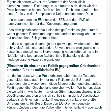
Eigentlich hatten wir vor, mit Vertretern der Sozialklinik
hierherzukommen. Diese sagten, sie freuten sich, dass wir den
Preis bekommen haben. Doch sie hätten Probleme damit, selber
einen Preis von der Europäischen Union anzunehmen. Denn
- sie betrachteten die EU neben der EZB und dem IWF als
hauptverantwortlich für das 'Kaputtsparprogramm',
- das dem griechischen Volk eine riesige Arbeitslosigkeit, immer
weiter gehende Rentenkürzungen und andere unerträgliche Lasten
auf unabsehbare Zeit gebracht habe,
- sodass sie genau dadurch ja erst gezwungen worden seien, für
sehr viele Arbeitslose und andere Unversicherte wenigstens eine
kostenlose medizinische Notversorgung herbeizuführen - und in
Notfällen eine kostenlose fachärztliche Behandlung durch
niedergelassene Ärzte zu organisieren.
(Einstehen für eine andere Politik gegegenüber Griechenland,
einstehen für eine solidarische EU)
Ich denke, dass wir den Preis erhalten haben, ist der Tatsache
geschuldet, dass auch immer mehr Politiker der EU – und
besonders die anwesenden – diese Misere sehen und eine andere
Politik gegenüber Griechenland erreichen wollen. Wir hoffen, dass
sie weiterhin – wie heute – für einen Stimmungsumschwung in der
Bevölkerung eintreten und sich schließlich in der EU durchsetzen,
sodass sich Griechen in Zukunft uneingeschränkt, ohne große
Differenzierung, für Beschlüsse von EU-Gremien begeistern
können. Zudem zeigen die Vorbehalte in Griechenland – aber auch