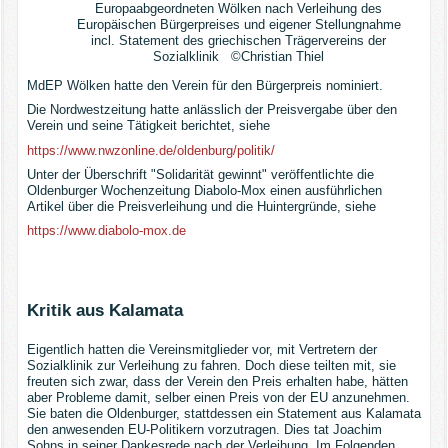
Europaabgeordneten Wölken nach Verleihung des
Europäischen Bürgerpreises und eigener Stellungnahme
incl. Statement des griechischen Trägervereins der
Sozialklinik ©Christian Thiel
MdEP Wölken hatte den Verein für den Bürgerpreis nominiert.
Die Nordwestzeitung hatte anlässlich der Preisvergabe über den
Verein und seine Tätigkeit berichtet, siehe
https://www.nwzonline.de/oldenburg/politik/
Unter der Überschrift "Solidarität gewinnt" veröffentlichte die
Oldenburger Wochenzeitung Diabolo-Mox einen ausführlichen
Artikel über die Preisverleihung und die Huintergründe, siehe
https://www.diabolo-mox.de
Kritik aus Kalamata
Eigentlich hatten die Vereinsmitglieder vor, mit Vertretern der
Sozialklinik zur Verleihung zu fahren. Doch diese teilten mit, sie
freuten sich zwar, dass der Verein den Preis erhalten habe, hätten
aber Probleme damit, selber einen Preis von der EU anzunehmen.
Sie baten die Oldenburger, stattdessen ein Statement aus Kalamata
den anwesenden EU-Politikern vorzutragen. Dies tat Joachim
Sohns in seiner Dankesrede nach der Verleihung. Im Folgenden