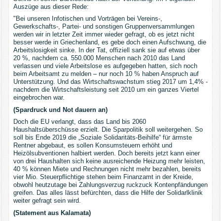
Auszüge aus dieser Rede:
"Bei unseren Infotischen und Vorträgen bei Vereins-,
Gewerkschafts-, Partei- und sonstigen Gruppenversammlungen
werden wir in letzter Zeit immer wieder gefragt, ob es jetzt nicht
besser werde in Griechenland, es gebe doch einen Aufschwung, die
Arbeitslosigkeit sinke. In der Tat, offiziell sank sie auf etwas über
20 %, nachdem ca. 550.000 Menschen nach 2010 das Land
verlassen und viele Arbeitslose es aufgegeben hatten, sich noch
beim Arbeitsamt zu melden – nur noch 10 % haben Anspruch auf
Unterstützung. Und das Wirtschaftswachstum stieg 2017 um 1,4% -
nachdem die Wirtschaftsleistung seit 2010 um ein ganzes Viertel
eingebrochen war.
(Spardruck und Not dauern an)
Doch die EU verlangt, dass das Land bis 2060
Haushaltsüberschüsse erzielt. Die Sparpolitik soll weitergehen. So
soll bis Ende 2019 die „Soziale Solidaritäts-Beihilfe“ für ärmste
Rentner abgebaut, es sollen Konsumsteuern erhöht und
Heizölsubventionen halbiert werden. Doch bereits jetzt kann einer
von drei Haushalten sich keine ausreichende Heizung mehr leisten,
40 % können Miete und Rechnungen nicht mehr bezahlen, bereits
vier Mio. Steuerpflichtige stehen beim Finanzamt in der Kreide,
obwohl heutzutage bei Zahlungsverzug ruckzuck Kontenpfändungen
greifen. Das alles lässt befürchten, dass die Hilfe der Solidarlklinik
weiter gefragt sein wird.
(Statement aus Kalamata)