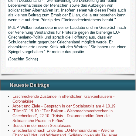
die in Deutschland - , wie notwendig die Darstellung der realen
Lebensverhältnisse der Menschen sowie das Aufzeigen von
solidarischen Alternativen ist. Insofern sehen wir diesen Preis auch
als kleinen Beitrag zum Erhalt der EU an, die ja nur bestehen kann,
wenn sie auf dem Prinzip des Füreinandereinstehens beruht."
MdEP Wölken bekundete in seiner Laudatio und im Gespräch nach
der Verleihung Verständnis für Proteste gegen die bisherige EU-
Griechenland-Politik und sprach die Hoffnung aus, dass ein
Schuldenschnitt gegenüber Griechenland möglich werde. Er
charakterisierte unsere Kritik mit den Worten: "Sie haben uns einen
Spiegel vorgehalten." Er meinte das positiv.
(Joachim Sohns)
Neueste Beiträge
Erschreckende Zustände in öffentlichen Krankenhäusern -
Coronakrise
Arbeit und Ziele - Gespräch in der Sozialpraxis am 4.10.19
"Filmriß" 19.10.: "Der Balkon - Wehrmachtsverbrechen in
Griechenland", 22.10.:"Krisis - Dokumentarfilm über die
Solidarische Praxis in Piräus"
Besuch in der neuen Sozialpraxis
Griechenland nach Ende des EU-Memorandums - Welche
Chancen? Not und Widerstand, Solidarkliniken als Teil einer