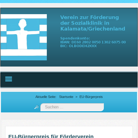
Home
Aktuelle Seite:
Startseite
>
EU-Bürgerpreis
Klinik
Suchen
...
Förderverein
EU-Bürgerpreis
EU-Bürgerpreis für Förderverein