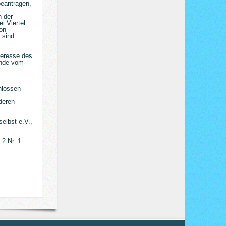
beantragen,
n der
i Viertel
on
 sind.
teresse des
ünde vom
hlossen
deren
elbst e.V.,
2 Nr. 1