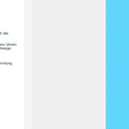
t der
dem Verein
etwaige
ammlung