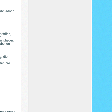
ibt jedoch
iftlich,
n
itglieder,
gebenen
g, die
er ihre
tand unter