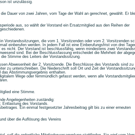
son ist unzulässig.
 die Dauer von zwei Jahren, vom Tage der Wahl an gerechnet, gewählt. Er ble
speriode aus, so wählt der Vorstand ein Ersatzmitglied aus den Reihen der
sgeschiedenen.
n Vorstandssitzungen, die vom 1. Vorsitzenden oder vom 2. Vorsitzenden schr
Email einberufen werden. In jedem Fall ist eine Einberufungsfrist von drei Tage
f es nicht. Der Vorstand ist beschlussfähig, wenn mindestens zwei Vorstandsm
, anwesend sind. Bei der Beschlussfassung entscheidet die Mehrheit der abge
 die Stimme des Leiters der Vorstandssitzung.
dessen Abwesenheit der 2. Vorsitzende. Die Beschlüsse des Vorstands sind zu
r zu unterschreiben. Die Niederschrift soll Ort und Zeit der Vorstandssitzun
d das Abstimmungsergebnis enthalten.
igitalem Wege oder fernmündlich gefasst werden, wenn alle Vorstandsmitglied
ären.
itglied eine Stimme.
ende Angelegenheiten zuständig:
 Entlastung des Vorstands.
beitrages. Ein einmal festgesetzter Jahresbeitrag gilt bis zu einer erneuten
.
und über die Auflösung des Vereins
al, soll die ordentliche Mitgliederversammlung stattfinden. Sie wird vom Vors