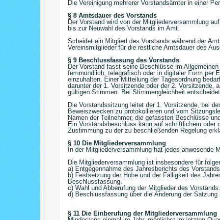
Die Vereinigung mehrerer Vorstandsämter in einer Per
§ 8 Amtsdauer des Vorstands
Der Vorstand wird von der Mitgliederversammlung auf
bis zur Neuwahl des Vorstands im Amt.
Scheidet ein Mitglied des Vorstands während der Amt
Vereinsmitglieder für die restliche Amtsdauer des Au
§ 9 Beschlussfassung des Vorstands
Der Vorstand fasst seine Beschlüsse im Allgemeinen i
fernmündlich, telegrafisch oder in digitaler Form per 
einzuhalten. Einer Mitteilung der Tagesordnung bedar
darunter der 1. Vorsitzende oder der 2. Vorsitzende
gültigen Stimmen. Bei Stimmengleichheit entscheidet
Die Vorstandssitzung leitet der 1. Vorsitzende, bei 
Beweiszwecken zu protokollieren und vom Sitzungsleite
Namen der Teilnehmer, die gefassten Beschlüsse un
Ein Vorstandsbeschluss kann auf schriftlichem oder d
Zustimmung zu der zu beschließenden Regelung erkl
§ 10 Die Mitgliederversammlung
In der Mitgliederversammlung hat jedes anwesende M
Die Mitgliederversammlung ist insbesondere für folg
a) Entgegennahme des Jahresberichts des Vorstands;
b) Festsetzung der Höhe und der Fälligkeit des Jahres
Beschlussfassung.
c) Wahl und Abberufung der Mitglieder des Vorstands
d) Beschlussfassung über die Änderung der Satzung 
§ 11 Die Einberufung der Mitgliederversammlung
Mindestens einmal im Jahr, möglichst im letzten Quart