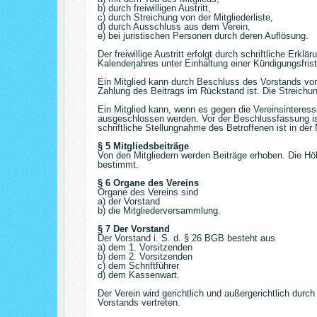
b) durch freiwilligen Austritt,
c) durch Streichung von der Mitgliederliste,
d) durch Ausschluss aus dem Verein,
e) bei juristischen Personen durch deren Auflösung.
Der freiwillige Austritt erfolgt durch schriftliche Er
Kalenderjahres unter Einhaltung einer Kündigungsfris
Ein Mitglied kann durch Beschluss des Vorstands von 
Zahlung des Beitrags im Rückstand ist. Die Streichung 
Ein Mitglied kann, wenn es gegen die Vereinsinteres
ausgeschlossen werden. Vor der Beschlussfassung ist
schriftliche Stellungnahme des Betroffenen ist in de
§ 5 Mitgliedsbeiträge
Von den Mitgliedern werden Beiträge erhoben. Die Hö
bestimmt.
§ 6 Organe des Vereins
Organe des Vereins sind
a) der Vorstand
b) die Mitgliederversammlung.
§ 7 Der Vorstand
Der Vorstand i. S. d. § 26 BGB besteht aus
a) dem 1. Vorsitzenden
b) dem 2. Vorsitzenden
c) dem Schriftführer
d) dem Kassenwart.
Der Verein wird gerichtlich und außergerichtlich durch
Vorstands vertreten.