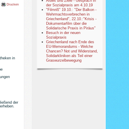
Arbeit und Ziele - Gespräch in
Drucken
der Sozialpraxis am 4.10.19
"Filmriß" 19.10.: "Der Balkon -
Wehrmachtsverbrechen in
Griechenland", 22.10.:"Krisis -
Dokumentarfilm über die
Solidarische Praxis in Piräus"
Besuch in der neuen
Sozialpraxis
Griechenland nach Ende des
EU-Memorandums - Welche
Chancen? Not und Widerstand,
Solidarkliniken als Teil einer
theken in
Graswurzelbewegung
ne
tungen
ließend der
 erheben.