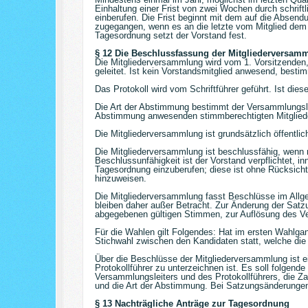
Einhaltung einer Frist von zwei Wochen durch schrif
einberufen. Die Frist beginnt mit dem auf die Absend
zugegangen, wenn es an die letzte vom Mitglied dem V
Tagesordnung setzt der Vorstand fest.
§ 12 Die Beschlussfassung der Mitgliederversam
Die Mitgliederversammlung wird vom 1. Vorsitzenden
geleitet. Ist kein Vorstandsmitglied anwesend, besti
Das Protokoll wird vom Schriftführer geführt. Ist die
Die Art der Abstimmung bestimmt der Versammlungsleit
Abstimmung anwesenden stimmberechtigten Mitgliede
Die Mitgliederversammlung ist grundsätzlich öffentlic
Die Mitgliederversammlung ist beschlussfähig, wenn m
Beschlussunfähigkeit ist der Vorstand verpflichtet, 
Tagesordnung einzuberufen; diese ist ohne Rücksicht a
hinzuweisen.
Die Mitgliederversammlung fasst Beschlüsse im Allg
bleiben daher außer Betracht. Zur Änderung der Satzun
abgegebenen gültigen Stimmen, zur Auflösung des Vere
Für die Wahlen gilt Folgendes: Hat im ersten Wahlgan
Stichwahl zwischen den Kandidaten statt, welche die
Über die Beschlüsse der Mitgliederversammlung ist 
Protokollführer zu unterzeichnen ist. Es soll folgend
Versammlungsleiters und des Protokollführers, die Z
und die Art der Abstimmung. Bei Satzungsänderungen
§ 13 Nachträgliche Anträge zur Tagesordnung