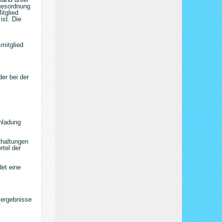
agesordnung
itglied
ist. Die
mitglied
er bei der
inladung
thaltungen
rtel der
det eine
sergebnisse