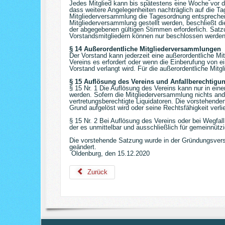
Jedes Mitglied kann bis spätestens eine Woche vor d
dass weitere Angelegenheiten nachträglich auf die T
Mitgliederversammlung die Tagesordnung entsprechend
Mitgliederversammlung gestellt werden, beschließt di
der abgegebenen gültigen Stimmen erforderlich. Sat
Vorstandsmitgliedern können nur beschlossen werden,
§ 14 Außerordentliche Mitgliederversammlungen
Der Vorstand kann jederzeit eine außerordentliche M
Vereins es erfordert oder wenn die Einberufung von e
Vorstand verlangt wird. Für die außerordentliche Mit
§ 15 Auflösung des Vereins und Anfallberechtigu
§ 15 Nr. 1 Die Auflösung des Vereins kann nur in ei
werden. Sofern die Mitgliederversammlung nichts and
vertretungsberechtigte Liquidatoren. Die vorstehende
Grund aufgelöst wird oder seine Rechtsfähigkeit verlie
§ 15 Nr. 2 Bei Auflösung des Vereins oder bei Wegfal
der es unmittelbar und ausschließlich für gemeinnüt
Die vorstehende Satzung wurde in der Gründungsvers
geändert.
Oldenburg, den 15.12.2020
Zurück