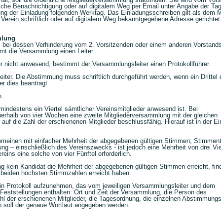
tliche Benachrichtigung oder auf digitalem Weg per Email unter Angabe der T
ung der Einladung folgenden Werktag. Das Einladungsschreiben gilt als dem M
erein schriftlich oder auf digitalem Weg bekanntgegebene Adresse gerichtet 
mlung
, bei dessen Verhinderung vom 2. Vorsitzenden oder einem anderen Vorstands
mmt die Versammlung einen Leiter.
ser nicht anwesend, bestimmt der Versammlungsleiter einen Protokollführer.
er. Die Abstimmung muss schriftlich durchgeführt werden, wenn ein Drittel d
r dies beantragt.
h.
indestens ein Viertel sämtlicher Vereinsmitglieder anwesend ist. Bei
innerhalb von vier Wochen eine zweite Mitgliederversammlung mit der gleichen
uf die Zahl der erschienenen Mitglieder beschlussfähig. Hierauf ist in der E
emeinen mit einfacher Mehrheit der abgegebenen gültigen Stimmen; Stimmen
g – einschließlich des Vereinszwecks - ist jedoch eine Mehrheit von drei Vie
ins eine solche von vier Fünftel erforderlich.
g kein Kandidat die Mehrheit der abgegebenen gültigen Stimmen erreicht, fin
 beiden höchsten Stimmzahlen erreicht haben.
ein Protokoll aufzunehmen, das vom jeweiligen Versammlungsleiter und dem
e Feststellungen enthalten: Ort und Zeit der Versammlung, die Person des
ahl der erschienenen Mitglieder, die Tagesordnung, die einzelnen Abstimmung
 soll der genaue Wortlaut angegeben werden.