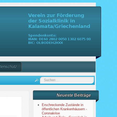
tenschutz
Suchen
...
Neueste Beiträge
Erschreckende Zustände in
öffentlichen Krankenhäusern -
Coronakrise