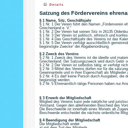
Details
Fördervereins ehrena
Satzung des
§ 1 Name, Sitz, Geschäftsjahr
§ 1 Nr. 1
Der Verein führt den Namen „Förderverein e
Griechenland e. V.“
§ 1 Nr. 2 Der Verein hat seinen Sitz in 26135 Oldenbu
§ 1 Nr. 3 Der Verein ist politisch, ethnisch und konfess
§ 1 Nr. 4 Das Geschäftsjahr des Vereins ist das Kalen
§ 1 Nr. 5 Der Verein verfolgt ausschließlich gemeinnü
begünstigte Zwecke“ der Abgabenordnung.
§ 2 Zweck des Vereins
§ 2 Nr. 1
Zweck des Vereins ist die ideelle und materi
Griechenland. Der Satzungszweck wird durch Geld- o
§ 2 Nr. 2 Der Verein ist selbstlos tätig; er verfolgt ni
§ 2 Nr. 3 Mittel des Vereins dürfen nur für die satz
Gewinnanteile und in ihrer Eigenschaft als Mitgliede
§ 2 Nr. 4 Es darf keine Person durch Ausgaben, die
begünstigt werden.
§ 2 Nr. 5 Ehrenamtlich tätige Personen haben nur An
§ 3 Erwerb der Mitgliedschaft
Mitglied des Vereins kann jede natürliche und jurist
Vorstand. Gegen den ablehnenden Bescheid des Vorst
Die Beschwerde ist innerhalb eines Monats ab Zugang
Beschwerde entscheidet die nächste ordentliche Mit
§ 4 Beendigung der Mitgliedschaft
Die Mitgliedschaft endet
a) mit dem Tod des Mitglieds,