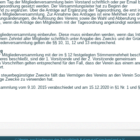
em Tag der Mitgliederversammlung beim Vorstand schriftlich oder per Email 
agesordnung gesetzt werden. Der Versammlungsleiter hat zu Beginn der
 zu ergänzen. Über die Anträge auf Ergänzung der Tagesordnung, die erst i
e Mitgliederversammlung. Zur Annahme des Antrages ist eine Mehrheit von dre
zungsänderungen, die Auflösung des Vereins sowie die Wahl und Abberufung v
 wenn die Anträge den Mitgliedern mit der Tagesordnung angekündigt worden
itgliederversammlung einberufen. Diese muss einberufen werden, wenn das In
inem Zehntel aller Mitglieder schriftlich unter Angabe des Zwecks und der Gr
gliederversammlung gelten die §§ 10, 11, 12 und 13 entsprechend.
ng
ner Mitgliederversammlung mit der im § 12 festgelegten Stimmenmehrheit besc
eres beschließt, sind der 1. Vorsitzende und der 2. Vorsitzende gemeinsam
n Vorschriften gelten entsprechend für den Fall, dass der Verein aus einem an
rt.
l steuerbegünstigter Zwecke fällt das Vermögen des Vereins an den Verein Sos
zige Zwecke zu verwenden hat.
ammlung vom 9.10. 2015 verabschiedet und am 15.12.2020 in §1 Nr. 1 und § 
© Verein zur Förderung der Sozialklinik Kalamata/Griechenland e.V.