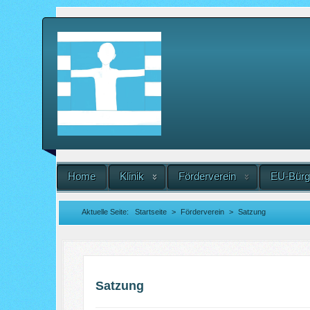
Home
Klinik
Förderverein
EU-Bürg
Aktuelle Seite:
Startseite
>
Förderverein
>
Satzung
Satzung