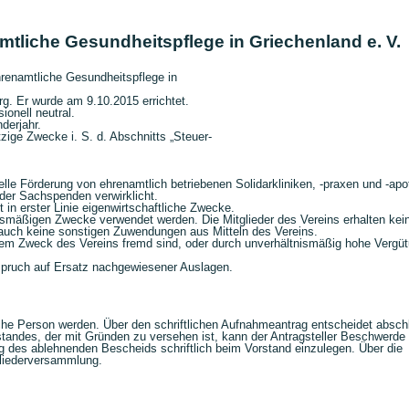
mtliche Gesundheitspflege in Griechenland e. V.
hrenamtliche Gesundheitspflege in
rg. Er wurde am 9.10.2015 errichtet.
ionell neutral.
derjahr.
tzige Zwecke i. S. d. Abschnitts „Steuer-
elle Förderung von ehrenamtlich betriebenen Solidarkliniken, -praxen und -apo
der Sachspenden verwirklicht.
cht in erster Linie eigenwirtschaftliche Zwecke.
ungsmäßigen Zwecke verwendet werden. Die Mitglieder des Vereins erhalten kei
r auch keine sonstigen Zuwendungen aus Mitteln des Vereins.
 dem Zweck des Vereins fremd sind, oder durch unverhältnismäßig hohe Vergü
spruch auf Ersatz nachgewiesener Auslagen.
ische Person werden. Über den schriftlichen Aufnahmeantrag entscheidet absch
andes, der mit Gründen zu versehen ist, kann der Antragsteller Beschwerde
 des ablehnenden Bescheids schriftlich beim Vorstand einzulegen. Über die
gliederversammlung.